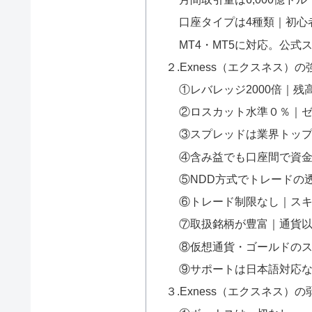
口座タイプは4種類｜初心
MT4・MT5に対応。公式
２.Exness（エクスネス）
①レバレッジ2000倍｜残
②ロスカット水準０％｜
③スプレッドは業界トッ
④含み益でも口座間で資
⑤NDD方式でトレードの
⑥トレード制限なし｜スキ
⑦取扱銘柄が豊富｜通貨
⑧仮想通貨・ゴールドの
⑨サポートは日本語対応
３.Exness（エクスネス）