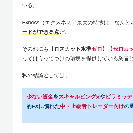
いる。
Exness（エクスネス）最大の特徴は、なんと
ードができる点
だ。
その他にも【
ロスカット水準
ゼロ
】【
ゼロカ
ってはうってつけの環境を提供している業者
私の結論としては、
少ない資金
を
スキャルピング
や
ピラミッデ
※
的FXに慣れた
中・上級者トレーダー向け
の