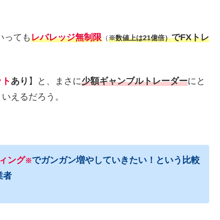
いっても
レバレッジ無制限
でFXトレ
（
※数値上は21億倍）
ット
あり
】と、まさに
少額ギャンブルトレーダー
にと
といえるだろう。
ィング
でガンガン増やしていきたい！という比較
※
業者