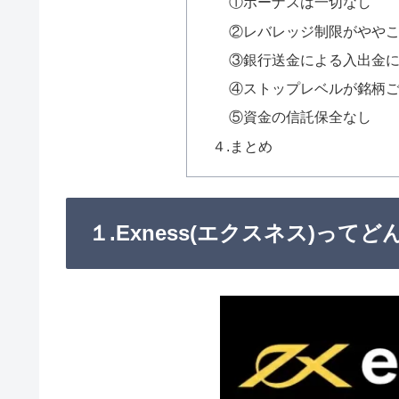
①ボーナスは一切なし
②レバレッジ制限がやや
③銀行送金による入出金
④ストップレベルが銘柄
⑤資金の信託保全なし
４.まとめ
１.Exness(エクスネス)って