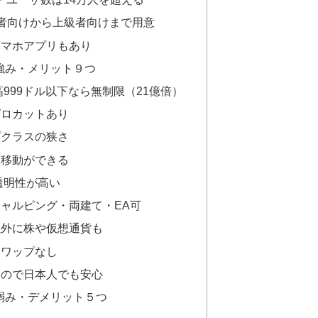
者向けから上級者向けまで用意
スマホアプリもあり
の強み・メリット９つ
高999ドル以下なら無制限（21億倍）
ゼロカットあり
プクラスの狭さ
金移動ができる
透明性が高い
ャルピング・両建て・EA可
以外に株や仮想通貨も
スワップなし
なので日本人でも安心
の弱み・デメリット５つ