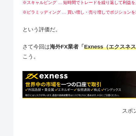
※スキャルピング … 短時間でトレードを繰り返して利益
※ピラミッディング … 買い増し・売り増しでポジション
という評価だ。
さて今回は
海外FX業者「
Exness（エクスネ
こう。
スポ