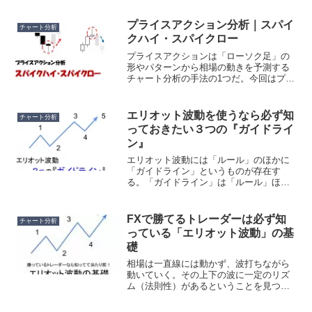
ハイ/リバーサルロー」について個別で解
説していく。リバーサルは「相場の反
プライスアクション分析｜スパイ
チャート分析
転」を示すプライスアク...
クハイ・スパイクロー
プライスアクションは「ローソク足」の
形やパターンから相場の動きを予測する
チャート分析の手法の1つだ。今回はプラ
イスアクションのひとつ、「スパイクハ
イ/スパイクロー」について個別で解説し
ていく。スパイクハイ/スパイクローは、
エリオット波動を使うなら必ず知
チャート分析
相場の『反転』を示...
っておきたい３つの『ガイドライ
ン』
エリオット波動には「ルール」のほかに
「ガイドライン」というものが存在す
る。「ガイドライン」は「ルール」ほど
厳格ではないが、知っておくと、より正
確に波のカウントをとることができる。
エリオット波動の基礎はわかった！とい
FXで勝てるトレーダーは必ず知
チャート分析
う人は、この「ガイドライン」について
っている「エリオット波動」の基
もぜひ覚えておこう。
礎
相場は一直線には動かず、波打ちながら
動いていく。その上下の波に一定のリズ
ム（法則性）があるということを見つけ
たのが「エリオット波動」だ。エリオッ
ト波動の考え方を知れば、相場の動きを