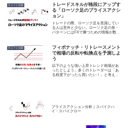
読み取れるようになるのでぜひ覚えてお
トレードスキルが格段にアップす
チャート分析
こう。
る「ローソク足のプライスアクシ
ョン」
トレードの際、ローソク足を意識してい
る人は意外と少ない。ローソク足の形・
パターンにはFXで勝つための情報が数多
く詰まっている。ローソク足の形・パタ
ーンを分析して値動きを予測する手法
「プライスアクション」について解説す
フィボナッチ・リトレースメント
チャート分析
る。
で相場の反転や転換点を予測しよ
う
以下のような強い上昇トレンド相場があ
ったとしよう。多くのトレーダーは「あ
る程度下がったら買いたい！」と考える
だろう。また一方で、「ある程度上がっ
たら売りたい！」と考えるトレーダーも
いるだろう。では、その「ある程度」と
はどのくらいを目安にすれ...
プライスアクション分析｜スパイクハ
イ・スパイクロー