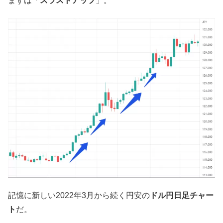
まずは「
スラストアップ
」。
記憶に新しい2022年3月から続く円安の
ドル円日足チャー
ト
だ。